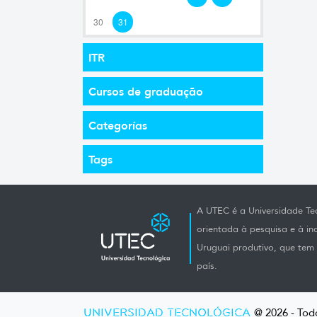
30
31
ITR
Cursos de graduação
Categorías
Tags
A UTEC é a Universidade Tec
orientada à pesquisa e à i
Uruguai produtivo, que tem e
país.
UNIVERSIDAD TECNOLÓGICA
@ 2026 - Todo