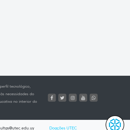
erfil tecnológico,
 às necessidades do
ucativa no interior do
ultas@utec.edu.uy
Doações UTEC