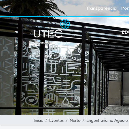
Transparencia
Por
ED
Inicio
Eventos
Norte
Engenharia na Agua e 