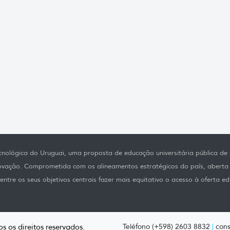
nológica do Uruguai, uma proposta de educação universitária pública de p
novação. Comprometida com os alineamentos estratégicos do país, aberta
ntre os seus objetivos centrais fazer mais equitativo o acesso à oferta ed
s os direitos reservados.
Teléfono (+598) 2603 8832
|
cons