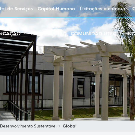
tal de Serviços
Capital Humano
Licitações e compras
UCAÇÃO
SOBRE A UTEC
COMUNIDAD UTEC
IN
Global
Desenvolvimento Sustentável