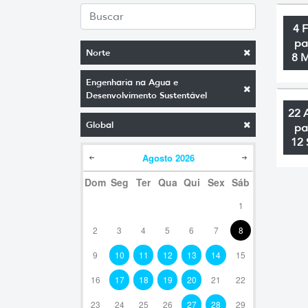
4 
pa
Norte
8 
Engenharia na Agua e
Desenvolvimento Sustentável
22 
Global
pa
12 
Agosto
2026
Dom
Seg
Ter
Qua
Qui
Sex
Sáb
1
2
3
4
5
6
7
8
9
10
11
12
13
14
15
16
17
18
19
20
21
22
23
24
25
26
27
28
29