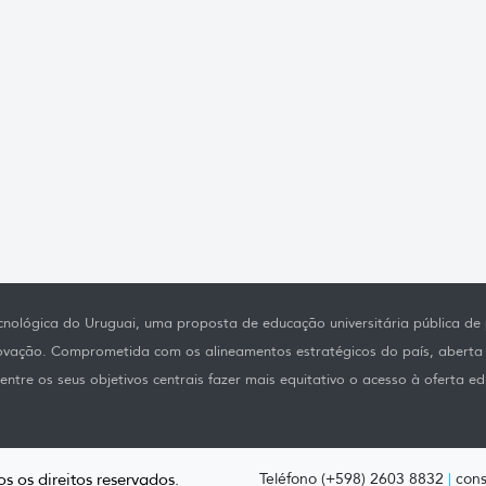
nológica do Uruguai, uma proposta de educação universitária pública de p
novação. Comprometida com os alineamentos estratégicos do país, aberta
ntre os seus objetivos centrais fazer mais equitativo o acesso à oferta ed
s os direitos reservados.
Teléfono (+598) 2603 8832
|
cons