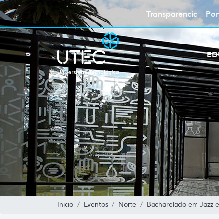
Transparencia
Por
ED
Inicio
Eventos
Norte
Bacharelado em Jazz e