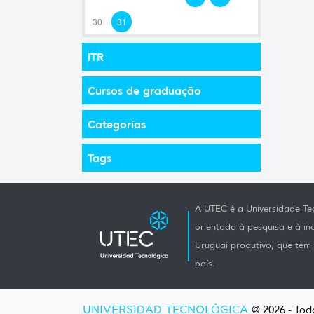
30
31
ITR
Cursos de graduação
Categorías
Tags
A UTEC é a Universidade Tec
orientada à pesquisa e à i
Uruguai produtivo, que tem e
país.
UNIVERSIDAD TECNOLÓGICA
@ 2026 - Todo