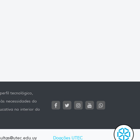
erfil tecnológico,
 às necessidades do
ucativa no interior do
ultas@utec.edu.uy
Doações UTEC