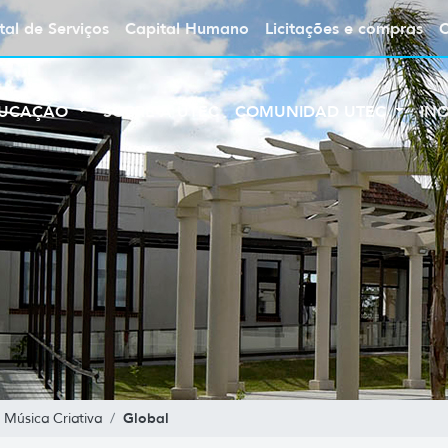
tal de Serviços
Capital Humano
Licitações e compras
UCAÇÃO
SOBRE A UTEC
COMUNIDAD UTEC
IN
Global
 Música Criativa