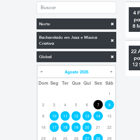
4 
pa
Norte
8 
Bacharelado em Jazz e Música
Criativa
22 
Global
pa
12 
Agosto
2026
Dom
Seg
Ter
Qua
Qui
Sex
Sáb
1
2
3
4
5
6
7
8
9
10
11
12
13
14
15
16
17
18
19
20
21
22
23
24
25
26
27
28
29