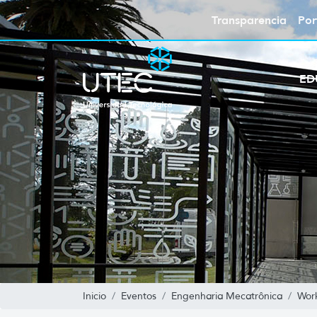
Transparencia
Por
ED
Inicio
Eventos
Engenharia Mecatrônica
Wor