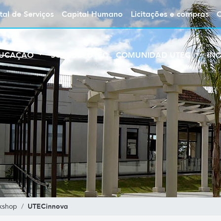
tal de Serviços
Capital Humano
Licitações e compras
UCAÇÃO
SOBRE A UTEC
COMUNIDAD UTEC
IN
UTECinnova
kshop