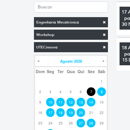
17 
pa
Engenharia Mecatrônica
30 
Workshop
UTECinnova
18 
pa
15 
Agosto
2026
Dom
Seg
Ter
Qua
Qui
Sex
Sáb
1
2
3
4
5
6
7
8
9
10
11
12
13
14
15
16
17
18
19
20
21
22
23
24
25
26
27
28
29