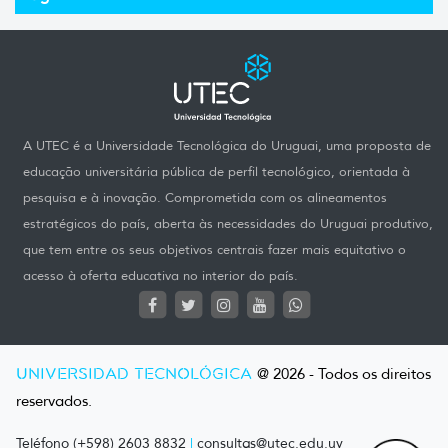
A UTEC é a Universidade Tecnológica do Uruguai, uma proposta de
educação universitária pública de perfil tecnológico, orientada à
pesquisa e à inovação. Comprometida com os alineamentos
estratégicos do país, aberta às necessidades do Uruguai produtivo,
que tem entre os seus objetivos centrais fazer mais equitativo o
acesso à oferta educativa no interior do país.
UNIVERSIDAD TECNOLÓGICA
@ 2026 - Todos os direitos
reservados.
Teléfono (+598) 2603 8832
|
consultas@utec.edu.uy