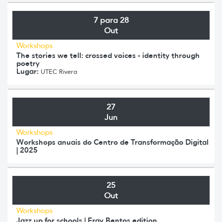
7 para 28
Out
Workshops
The stories we tell: crossed voices - identity through
poetry
Lugar:
UTEC Rivera
27
Jun
Workshops
Workshops anuais do Centro de Transformação Digital
| 2025
25
Out
Workshops
Jazz up for schools | Fray Bentos edition