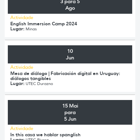
3 para 5
Ago
Actividade
English Immersion Camp 2024
Lugar:
Minas
10
Jun
Actividade
Mesa de diálogo | Fabricación digital en Uruguay:
diálogos tangibles
Lugar:
UTEC Durazno
15 Mai
para
5 Jun
Actividade
In this casa we hablar spanglish
Lugar:
UTEC Rivera