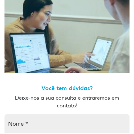
Aprenda matemática através de brincadeiras e
novas ferramentas para a sala de aula: Educadores
se formam em Tecnologia Educacional e recebem
seus diplomas
La Especialización en Tecnología Educativa, la
Você tem dúvidas?
primera formación de UTEC para docentes para
Deixe-nos a sua consulta e entraremos em
incorporar tecnología en el aula
contato!
Nome *