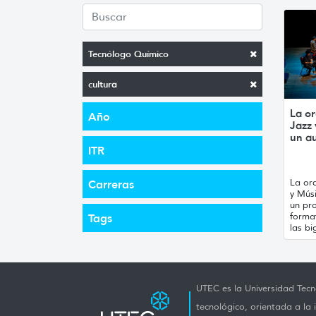
Tecnólogo Químico
cultura
La or
Año
Jazz
un a
ITR
La orq
Carreras
y Mús
un pro
forma
Tags
las bi
UTEC es la Universidad Tecno
tecnológico, orientada a la 