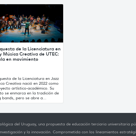
questa de la Licenciatura en
 y Música Creativa de UTEC:
ula en movimiento
uesta de la Licenciatura en Jazz
ica Creativa nació en 2022 como
yecto artístico-académico. Su
to se enmarca en la tradición de
g bands, pero se abre a...
lógica del Uruguay, una propuesta de educación terciaria universitaria púb
investigación y la innovación. Comprometida con los lineamientos estratégi