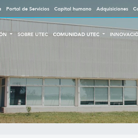
a
Portal de Servicios
Capital humano
Adquisiciones
C
IÓN
SOBRE UTEC
COMUNIDAD UTEC
INNOVACI