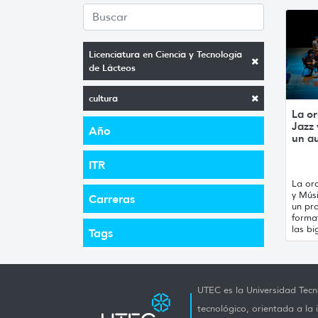
Licenciatura en Ciencia y Tecnología
de Lácteos
cultura
La or
Jazz
Año
un a
ITR
La orq
y Mús
Carreras
un pro
forma
las bi
Tags
UTEC es la Universidad Tecno
tecnológico, orientada a la 