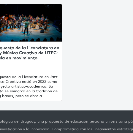
questa de la Licenciatura en
 y Música Creativa de UTEC:
ula en movimiento
uesta de la Licenciatura en Jazz
ica Creativa nació en 2022 como
yecto artístico-académico. Su
to se enmarca en la tradición de
g bands, pero se abre a...
lógica del Uruguay, una propuesta de educación terciaria universitaria púb
investigación y la innovación. Comprometida con los lineamientos estratégi