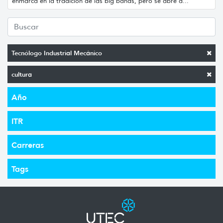
enmarca en la tradición de las big bands, pero se abre a...
Tecnólogo Industrial Mecánico
cultura
Año
ITR
Carreras
Tags