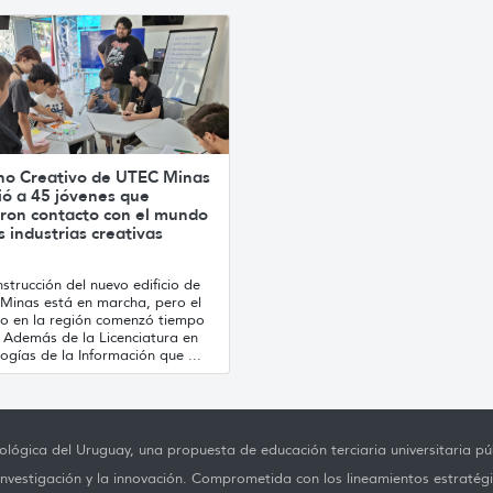
no Creativo de UTEC Minas
ió a 45 jóvenes que
ron contacto con el mundo
s industrias creativas
strucción del nuevo edificio de
Minas está en marcha, pero el
jo en la región comenzó tiempo
. Además de la Licenciatura en
ogías de la Información que ...
lógica del Uruguay, una propuesta de educación terciaria universitaria púb
investigación y la innovación. Comprometida con los lineamientos estratégi