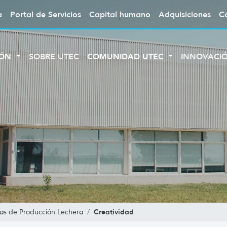
a
Portal de Servicios
Capital humano
Adquisiciones
C
IÓN
SOBRE UTEC
COMUNIDAD UTEC
INNOVACI
Creatividad
as de Producción Lechera