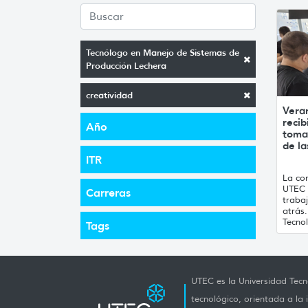
Tecnólogo en Manejo de Sistemas de
Producción Lechera
creatividad
Vera
recib
Año
toma
de la
ITR
La con
UTEC 
Carreras
traba
atrás
Tecnol
Tags
UTEC es la Universidad Tecno
tecnológico, orientada a la 