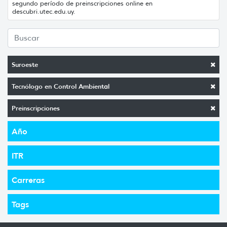
segundo período de preinscripciones online en
descubri.utec.edu.uy.
Suroeste
Tecnólogo en Control Ambiental
Preinscripciones
Año
ITR
Carreras
Tags