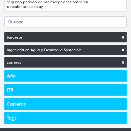
segundo período de preinscripciones online en
descubri.utec.edu.uy.
Suroeste
Ingeniería en Agua y Desarrollo Sostenible
carreras
Año
ITR
Carreras
Tags