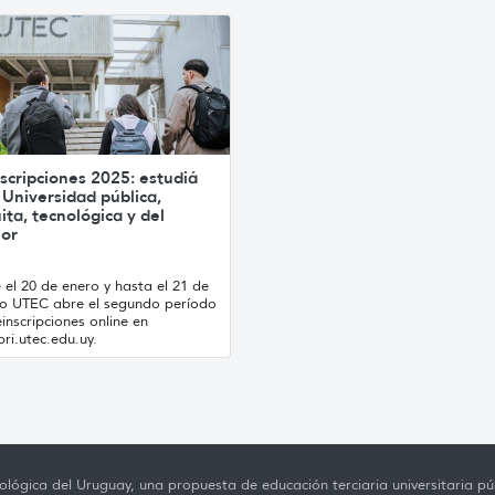
scripciones 2025: estudiá
 Universidad pública,
ita, tecnológica y del
ior
el 20 de enero y hasta el 21 de
ro UTEC abre el segundo período
inscripciones online en
ri.utec.edu.uy.
lógica del Uruguay, una propuesta de educación terciaria universitaria púb