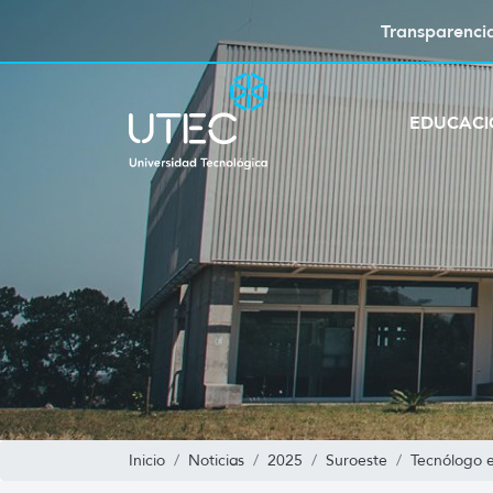
Transparenci
EDUCAC
Inicio
Noticias
2025
Suroeste
Tecnólogo 