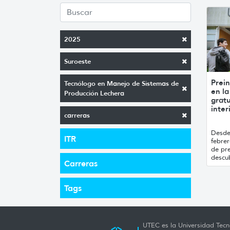
2025
Suroeste
Prein
Tecnólogo en Manejo de Sistemas de
en la
Producción Lechera
gratu
inter
carreras
Desde 
ITR
febre
de pre
descub
Carreras
Tags
UTEC es la Universidad Tecno