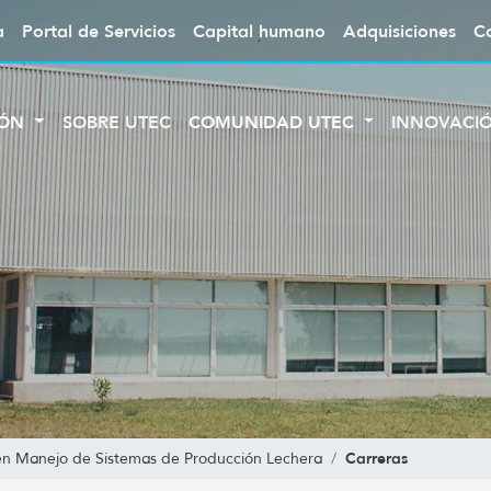
a
Portal de Servicios
Capital humano
Adquisiciones
C
IÓN
SOBRE UTEC
COMUNIDAD UTEC
INNOVACI
Carreras
en Manejo de Sistemas de Producción Lechera