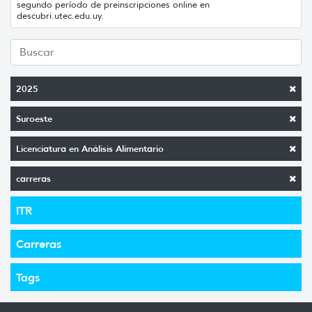
segundo período de preinscripciones online en
descubri.utec.edu.uy.
2025
Suroeste
Licenciatura en Análisis Alimentario
carreras
ITR
Carreras
Tags