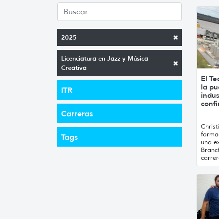
2025
Licenciatura en Jazz y Música
Creativa
El Te
la pu
ITR
indus
conf
Carreras
Chris
formac
Tags
una ex
Branc
carrer