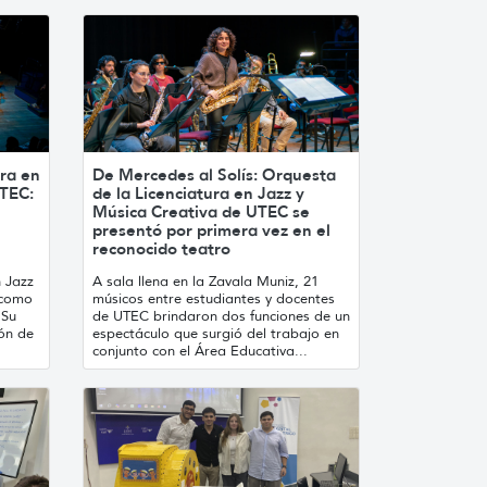
ura en
De Mercedes al Solís: Orquesta
UTEC:
de la Licenciatura en Jazz y
Música Creativa de UTEC se
presentó por primera vez en el
reconocido teatro
n Jazz
A sala llena en la Zavala Muniz, 21
 como
músicos entre estudiantes y docentes
 Su
de UTEC brindaron dos funciones de un
ón de
espectáculo que surgió del trabajo en
conjunto con el Área Educativa...