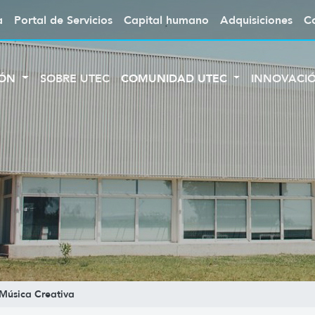
a
Portal de Servicios
Capital humano
Adquisiciones
C
IÓN
SOBRE UTEC
COMUNIDAD UTEC
INNOVACI
 Música Creativa