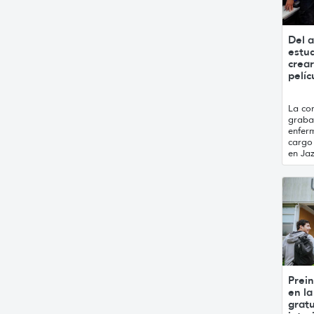
Del a
estu
crea
pelí
La com
grabac
enfer
cargo 
en Jaz
Prein
en la
gratu