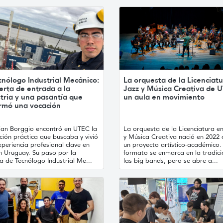
cnólogo Industrial Mecánico:
La orquesta de la Licenciat
erta de entrada a la
Jazz y Música Creativa de 
tria y una pasantía que
un aula en movimiento
irmó una vocación
tian Borggio encontró en UTEC la
La orquesta de la Licenciatura e
ión práctica que buscaba y vivió
y Música Creativa nació en 2022
periencia profesional clave en
un proyecto artístico-académico.
h Uruguay. Su paso por la
formato se enmarca en la tradici
a de Tecnólogo Industrial Me...
las big bands, pero se abre a...