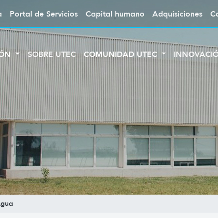
a
Portal de Servicios
Capital humano
Adquisiciones
C
IÓN
SOBRE UTEC
COMUNIDAD UTEC
INNOVACI
gua