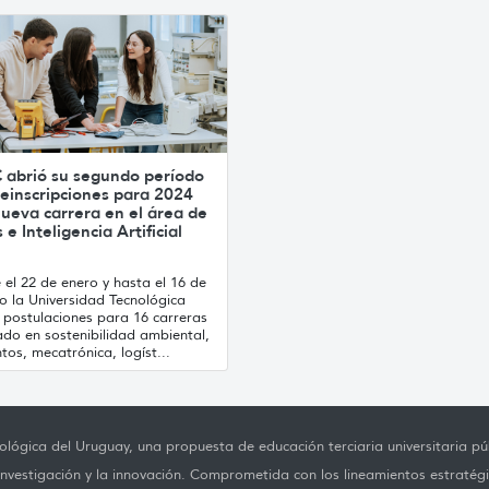
 abrió su segundo período
einscripciones para 2024
ueva carrera en el área de
 e Inteligencia Artificial
el 22 de enero y hasta el 16 de
o la Universidad Tecnológica
 postulaciones para 16 carreras
ado en sostenibilidad ambiental,
tos, mecatrónica, logíst...
lógica del Uruguay, una propuesta de educación terciaria universitaria púb
investigación y la innovación. Comprometida con los lineamientos estratégi