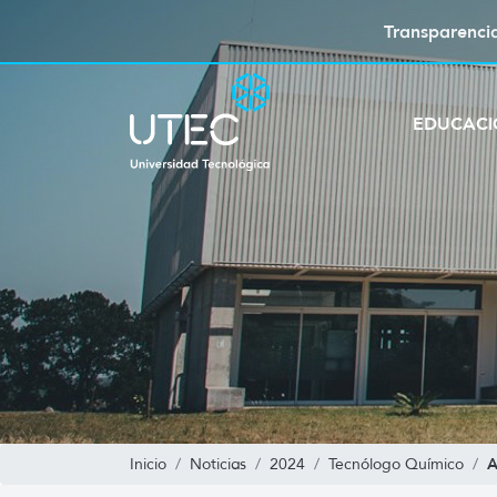
Transparenci
EDUCAC
A
Inicio
Noticias
2024
Tecnólogo Químico