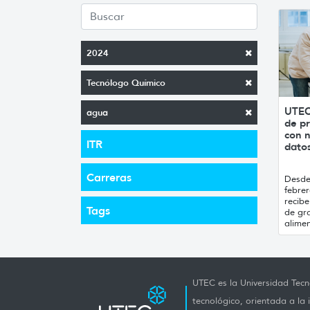
2024
Tecnólogo Químico
UTEC
agua
de pr
con n
ITR
datos
Carreras
Desde 
febrer
recibe
Tags
de gr
alimen
UTEC es la Universidad Tecno
tecnológico, orientada a la 