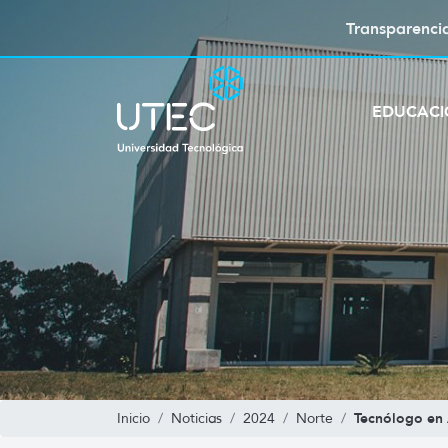
Transparenci
EDUCAC
Tecnólogo en 
Inicio
Noticias
2024
Norte