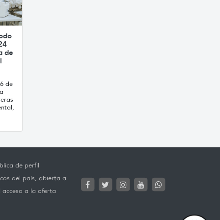
íodo
24
a de
l
16 de
ca
reras
ntal,
lica de perfil
cos del país, abierta a
l acceso a la oferta