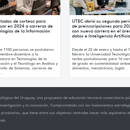
ltados de sorteos para
UTEC abrió su segundo per
sar en 2024 a carreras de
de preinscripciones para 20
logías de la Información
con nueva carrera en el áre
datos e Inteligencia Artificia
e 1100 personas se postularon
Desde el 22 de enero y hasta el 
viembre-diciembre a la
febrero la Universidad Tecnológi
iatura en Tecnologías de la
recibe postulaciones para 16 car
ación y el Tecnólogo en Análisis y
de grado en sostenibilidad ambie
rollo de Sistemas, carreras de
alimentos, mecatrónica, logíst...
..
lógica del Uruguay, una propuesta de educación terciaria universitaria púb
investigación y la innovación. Comprometida con los lineamientos estratégi
productivo, que tiene entre sus objetivos centrales hacer más equitativo e
aís.