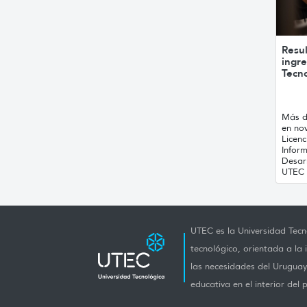
Resu
ingre
Tecno
Más d
en no
Licenc
Inform
Desar
UTEC .
UTEC es la Universidad Tecno
tecnológico, orientada a la 
las necesidades del Uruguay 
educativa en el interior del p