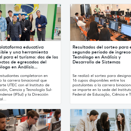
plataforma educativa
Resultados del sorteo para 
sible y una herramienta
segundo período de ingreso
al para el turismo: dos de los
Tecnólogo en Análisis y
ectos de egresados del
Desarrollo de Sistemas
logo en Análisis...
 estudiantes completaron en
Se realizó el sorteo para designa
 la carrera binacional que
16 cupos disponibles entre los
rte UTEC con el Instituto de
postulantes a la carrera binacion
ión, Ciencia y Tecnología Sul-
se imparte en la sede del Institut
ndense (IFSul) y la Dirección
Federal de Educação, Ciência e Te
l...