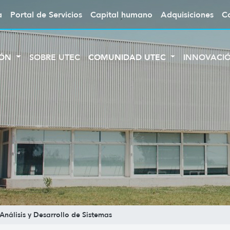
a
Portal de Servicios
Capital humano
Adquisiciones
C
IÓN
SOBRE UTEC
COMUNIDAD UTEC
INNOVACI
Análisis y Desarrollo de Sistemas