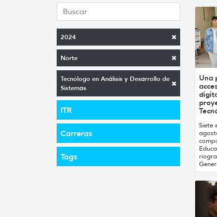
2024
Norte
Una 
Tecnólogo en Análisis y Desarrollo de
acce
Sistemas
digit
proy
ITR
Tecnó
Siete
Carreras
agosto
compa
Educac
Tags
riogra
Genera