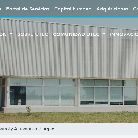
a
Portal de Servicios
Capital humano
Adquisiciones
C
IÓN
SOBRE UTEC
COMUNIDAD UTEC
INNOVACI
Agua
ontrol y Automática