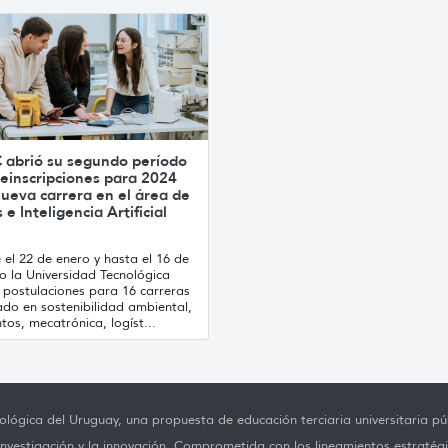
 abrió su segundo período
einscripciones para 2024
ueva carrera en el área de
 e Inteligencia Artificial
el 22 de enero y hasta el 16 de
o la Universidad Tecnológica
 postulaciones para 16 carreras
ado en sostenibilidad ambiental,
tos, mecatrónica, logíst...
lógica del Uruguay, una propuesta de educación terciaria universitaria púb
investigación y la innovación. Comprometida con los lineamientos estratégi