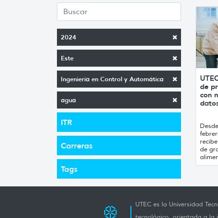
2024
Este
UTEC
Ingeniería en Control y Automática
de pr
con n
agua
datos
ITR
Desde 
febrer
recibe
Carreras
de gr
alimen
Tags
UTEC es la Universidad Tecno
tecnológico, orientada a la 