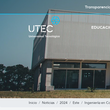
Transparenci
EDUCAC
Inicio
Noticias
2024
Este
Ingeniería en C