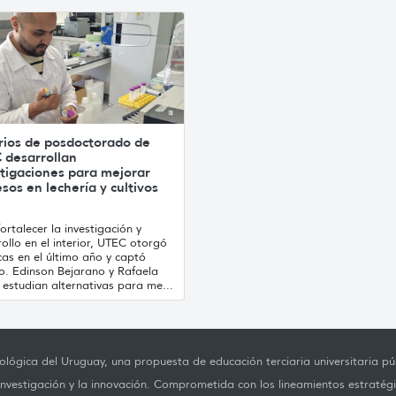
rios de posdoctorado de
 desarrollan
tigaciones para mejorar
sos en lechería y cultivos
ortalecer la investigación y
ollo en el interior, UTEC otorgó
as en el último año y captó
to. Edinson Bejarano y Rafaela
estudian alternativas para me...
lógica del Uruguay, una propuesta de educación terciaria universitaria púb
investigación y la innovación. Comprometida con los lineamientos estratégi