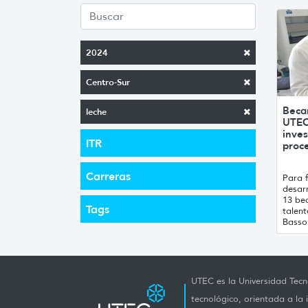
2024
Centro-Sur
Beca
leche
UTEC
inves
ITR
proce
Carreras
Para f
desarr
13 bec
Tags
talen
Basso 
UTEC es la Universidad Tecno
tecnológico, orientada a la 