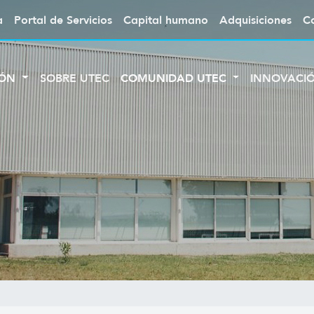
a
Portal de Servicios
Capital humano
Adquisiciones
C
IÓN
SOBRE UTEC
COMUNIDAD UTEC
INNOVACI