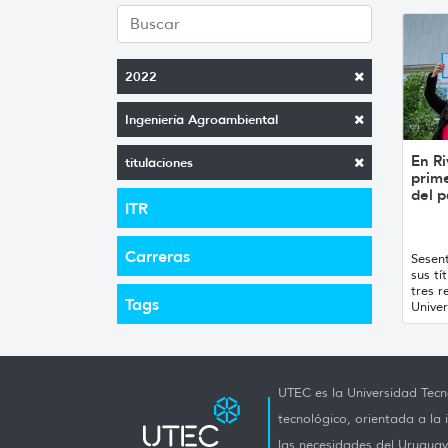
2022
Ingeniería Agroambiental
En Ri
titulaciones
prime
del p
ITR
Carreras
Sesent
sus tí
tres r
Tags
Unive
UTEC es la Universidad Tecno
tecnológico, orientada a la 
las necesidades del Uruguay 