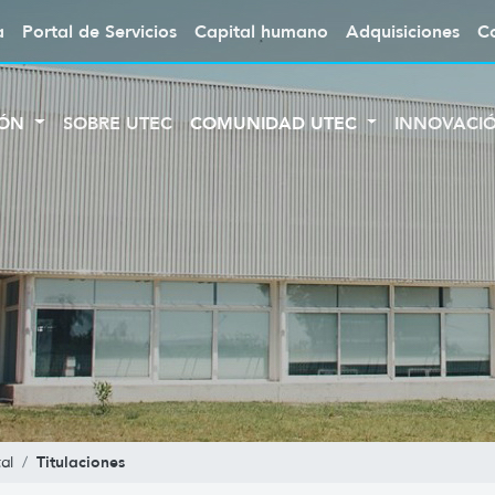
a
Portal de Servicios
Capital humano
Adquisiciones
C
IÓN
SOBRE UTEC
COMUNIDAD UTEC
INNOVACI
Titulaciones
al