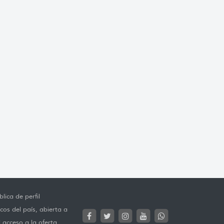
lica de perfil
cos del país, abierta a
l acceso a la oferta