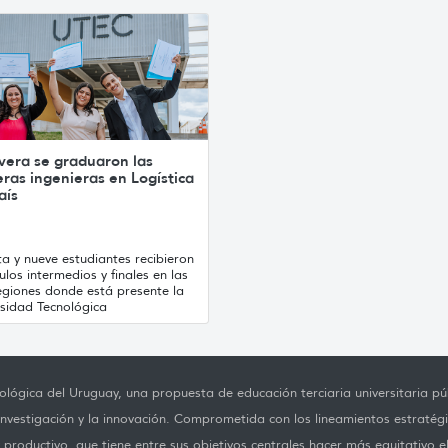
vera se graduaron las
ras ingenieras en Logística
aís
a y nueve estudiantes recibieron
tulos intermedios y finales en las
egiones donde está presente la
rsidad Tecnológica
lógica del Uruguay, una propuesta de educación terciaria universitaria púb
investigación y la innovación. Comprometida con los lineamientos estratégi
productivo, que tiene entre sus objetivos centrales hacer más equitativo e