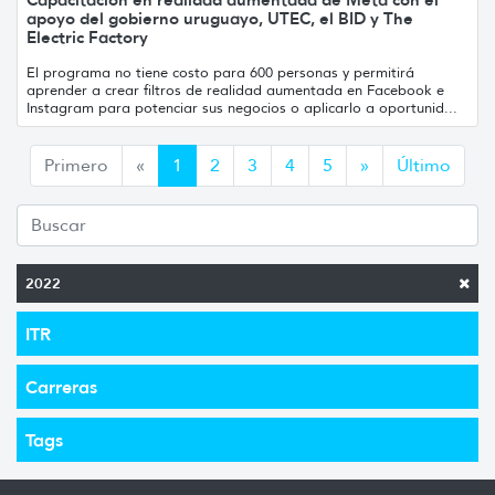
apoyo del gobierno uruguayo, UTEC, el BID y The
Electric Factory
El programa no tiene costo para 600 personas y permitirá
aprender a crear filtros de realidad aumentada en Facebook e
Instagram para potenciar sus negocios o aplicarlo a oportunid...
Anterior
Siguiente
Primero
«
1
2
3
4
5
»
Último
2022
ITR
Carreras
Tags