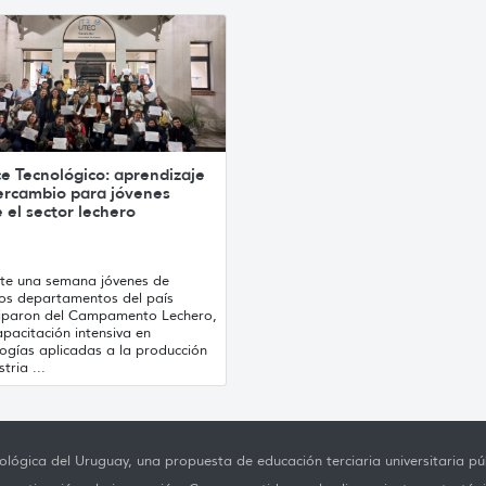
e Tecnológico: aprendizaje
tercambio para jóvenes
 el sector lechero
te una semana jóvenes de
sos departamentos del país
ciparon del Campamento Lechero,
pacitación intensiva en
ogías aplicadas a la producción
tria ...
lógica del Uruguay, una propuesta de educación terciaria universitaria púb