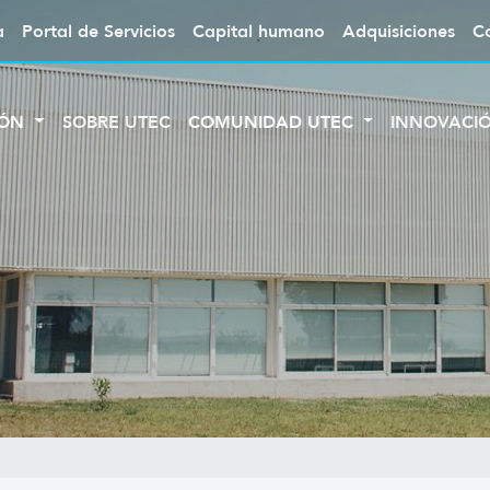
a
Portal de Servicios
Capital humano
Adquisiciones
C
IÓN
SOBRE UTEC
COMUNIDAD UTEC
INNOVACI