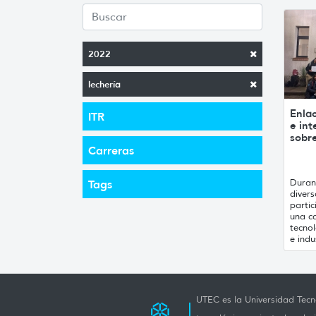
2022
lechería
Enlac
ITR
e in
sobre
Carreras
Duran
Tags
diver
parti
una ca
tecnol
e indus
UTEC es la Universidad Tecno