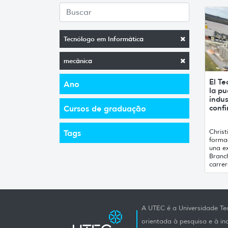
Tecnólogo em Informática
mecânica
El Te
Ano
la pu
indus
conf
Cursos de graduação
Chris
Tags
formac
una ex
Branc
carrer
A UTEC é a Universidade Tec
orientada à pesquisa e à i