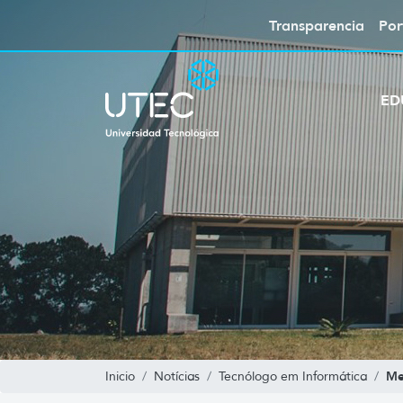
Transparencia
Por
ED
Me
Inicio
Notícias
Tecnólogo em Informática