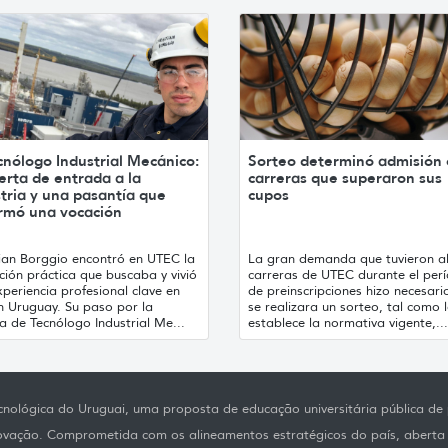
cnólogo Industrial Mecánico:
Sorteo determinó admisión
erta de entrada a la
carreras que superaron sus
tria y una pasantía que
cupos
irmó una vocación
tian Borggio encontró en UTEC la
La gran demanda que tuvieron a
ión práctica que buscaba y vivió
carreras de UTEC durante el per
periencia profesional clave en
de preinscripciones hizo necesari
h Uruguay. Su paso por la
se realizara un sorteo, tal como 
a de Tecnólogo Industrial Me...
establece la normativa vigente,...
nológica do Uruguai, uma proposta de educação universitária pública de p
novação. Comprometida com os alineamentos estratégicos do país, aberta