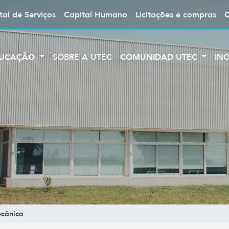
tal de Serviços
Capital Humano
Licitações e compras
UCAÇÃO
SOBRE A UTEC
COMUNIDAD UTEC
IN
cânica