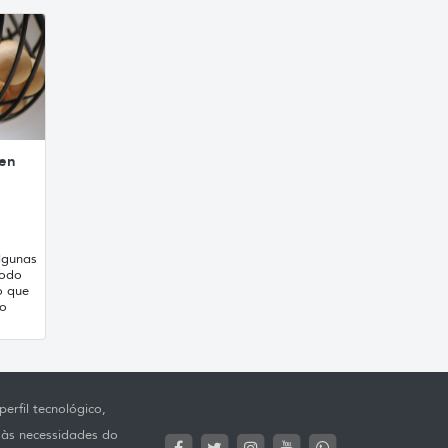
 en
lgunas
íodo
o que
lo
erfil tecnológico,
 às necessidades do