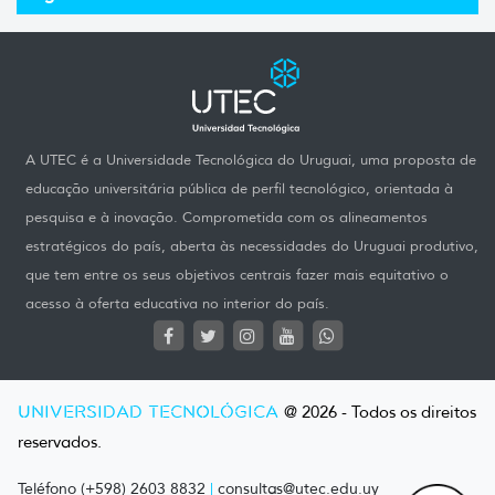
A UTEC é a Universidade Tecnológica do Uruguai, uma proposta de
educação universitária pública de perfil tecnológico, orientada à
pesquisa e à inovação. Comprometida com os alineamentos
estratégicos do país, aberta às necessidades do Uruguai produtivo,
que tem entre os seus objetivos centrais fazer mais equitativo o
acesso à oferta educativa no interior do país.
UNIVERSIDAD TECNOLÓGICA
@ 2026 - Todos os direitos
reservados.
Teléfono (+598) 2603 8832
|
consultas@utec.edu.uy