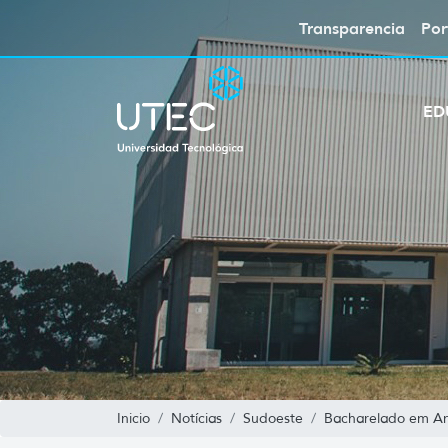
Transparencia
Por
ED
Inicio
Notícias
Sudoeste
Bacharelado em Aná