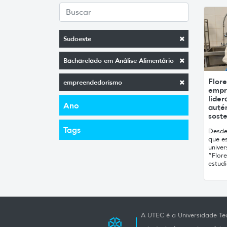
Sudoeste
Bacharelado em Análise Alimentário
Flore
empreendedorismo
empr
lide
Ano
auté
soste
Tags
Desde
que es
univer
“Flor
estudi
A UTEC é a Universidade Tec