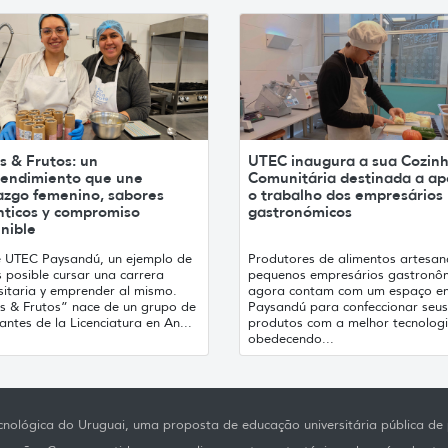
s & Frutos: un
UTEC inaugura a sua Cozin
endimiento que une
Comunitária destinada a ap
razgo femenino, sabores
o trabalho dos empresários
nticos y compromiso
gastronómicos
nible
 UTEC Paysandú, un ejemplo de
Produtores de alimentos artesan
 posible cursar una carrera
pequenos empresários gastronô
sitaria y emprender al mismo.
agora contam com um espaço e
es & Frutos” nace de un grupo de
Paysandú para confeccionar seus
antes de la Licenciatura en An...
produtos com a melhor tecnologi
obedecendo...
nológica do Uruguai, uma proposta de educação universitária pública de p