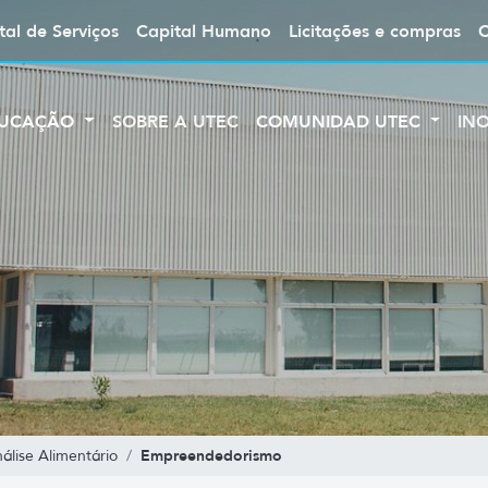
tal de Serviços
Capital Humano
Licitações e compras
UCAÇÃO
SOBRE A UTEC
COMUNIDAD UTEC
IN
Empreendedorismo
lise Alimentário