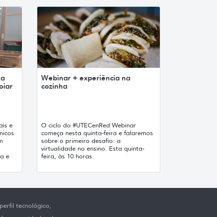
ha
Webinar + experiência na
oiar
cozinha
ais e
O ciclo do #UTECenRed Webinar
micos
começa nesta quinta-feira e falaremos
m
sobre o primeiro desafio: a
virtualidade no ensino. Esta quinta-
a e
feira, às 10 horas.
erfil tecnológico,