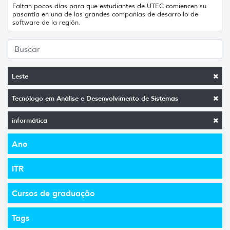
Faltan pocos días para que estudiantes de UTEC comiencen su
pasantía en una de las grandes compañías de desarrollo de
software de la región.
Leste
Tecnólogo em Análise e Desenvolvimento de Sistemas
informática
Ano
ITR
Cursos de graduação
Tags