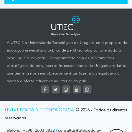
A UTEC é a Universidade Tecnológica do Uruguai, uma proposta de
educação universitária pública de perfil tecnológico, orientada à
pesquisa e à inovação. Comprometida com os alineamentos
estratégicos do país, aberta às necessidades do Uruguai produtivo,
que tem entre os seus objetivos centrais fazer mais equitativo o
acesso à oferta educativa no interior do país.
UNIVERSIDAD TECNOLÓGICA
@ 2026 - Todos os direitos
reservados.
Teléfono (+598) 2603 8832
|
consultas@utec.edu.uy