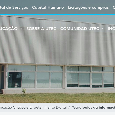
tal de Serviços
Capital Humano
Licitações e compras
UCAÇÃO
SOBRE A UTEC
COMUNIDAD UTEC
IN
Tecnologias da informaç
cação Criativa e Entretenimento Digital