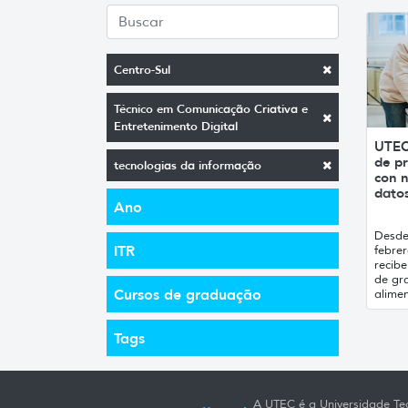
Centro-Sul
Técnico em Comunicação Criativa e
Entretenimento Digital
UTEC
de pr
tecnologias da informação
con n
datos
Ano
Desde 
ITR
febrer
recibe
de gr
Cursos de graduação
alimen
Tags
A UTEC é a Universidade Tec