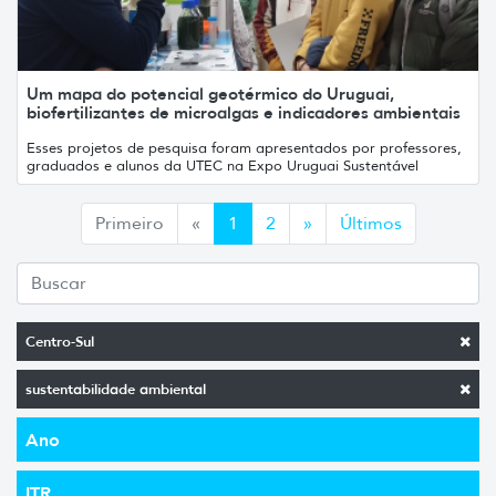
Um mapa do potencial geotérmico do Uruguai,
biofertilizantes de microalgas e indicadores ambientais
Esses projetos de pesquisa foram apresentados por professores,
graduados e alunos da UTEC na Expo Uruguai Sustentável
Anterior
Siguiente
Primeiro
«
1
2
»
Últimos
Centro-Sul
sustentabilidade ambiental
Ano
ITR