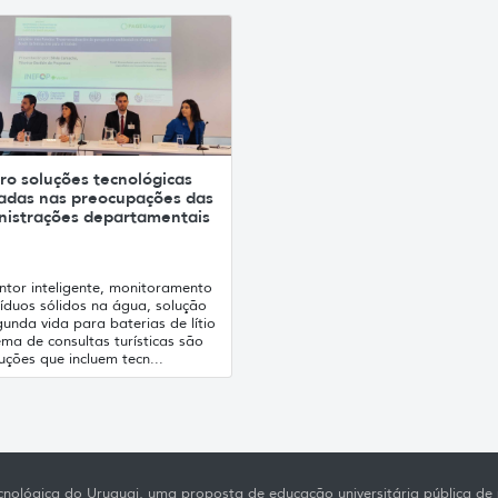
ro soluções tecnológicas
adas nas preocupações das
nistrações departamentais
ntor inteligente, monitoramento
síduos sólidos na água, solução
unda vida para baterias de lítio
ema de consultas turísticas são
uções que incluem tecn...
nológica do Uruguai, uma proposta de educação universitária pública de p