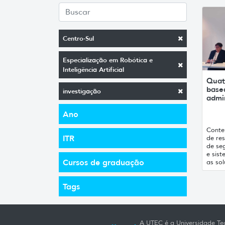
Centro-Sul
Especialização em Robótica e
Inteligência Artificial
Quat
base
investigação
admi
Ano
Conte
ITR
de re
de seg
e sist
Cursos de graduação
as sol
Tags
A UTEC é a Universidade Tec