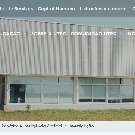
tal de Serviços
Capital Humano
Licitações e compras
UCAÇÃO
SOBRE A UTEC
COMUNIDAD UTEC
IN
Investigação
Robótica e Inteligência Artificial