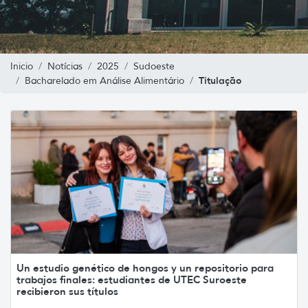
Inicio
Notícias
2025
Sudoeste
Titulação
Bacharelado em Análise Alimentário
Un estudio genético de hongos y un repositorio para
trabajos finales: estudiantes de UTEC Suroeste
recibieron sus títulos