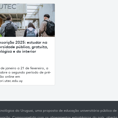
nscrição 2025: estudar na
rsidade pública, gratuita,
lógica e do interior
de janeiro a 21 de fevereiro, a
abre o segundo período de pré-
ção online em
ri.utec.edu.uy.
nológica do Uruguai, uma proposta de educação universitária pública de p
novação. Comprometida com os alineamentos estratégicos do país, aberta