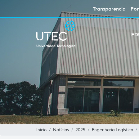
Transparencia
Por
ED
Inicio
Notícias
2025
Engenharia Logística