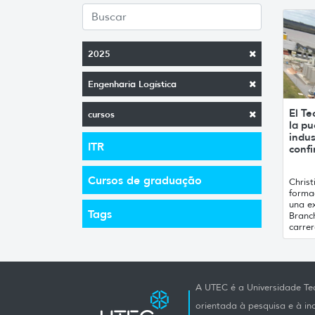
2025
Engenharia Logística
El Te
cursos
la pu
indus
ITR
conf
Cursos de graduação
Chris
formac
una ex
Tags
Branc
carrer
A UTEC é a Universidade Tec
orientada à pesquisa e à i