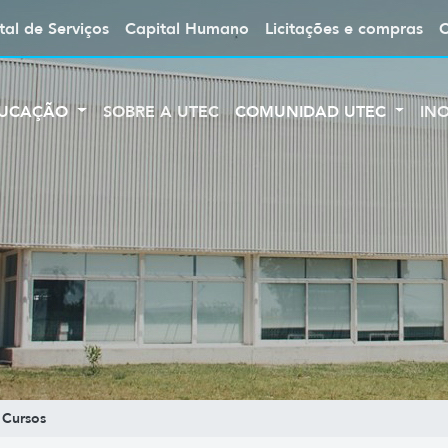
tal de Serviços
Capital Humano
Licitações e compras
UCAÇÃO
SOBRE A UTEC
COMUNIDAD UTEC
IN
Cursos