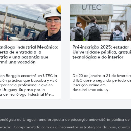
cnólogo Industrial Mecánico:
Pré-inscrição 2025: estudar
erta de entrada a la
Universidade pública, gratui
tria y una pasantía que
tecnológica e do interior
irmó una vocación
tian Borggio encontró en UTEC la
De 20 de janeiro a 21 de fevereir
ión práctica que buscaba y vivió
UTEC abre o segundo período de
periencia profesional clave en
inscrição online em
h Uruguay. Su paso por la
descubri.utec.edu.uy.
a de Tecnólogo Industrial Me...
nológica do Uruguai, uma proposta de educação universitária pública de p
novação. Comprometida com os alineamentos estratégicos do país, aberta