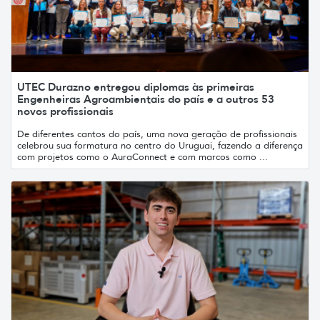
UTEC Durazno entregou diplomas às primeiras
Engenheiras Agroambientais do país e a outros 53
novos profissionais
De diferentes cantos do país, uma nova geração de profissionais
celebrou sua formatura no centro do Uruguai, fazendo a diferença
com projetos como o AuraConnect e com marcos como ...