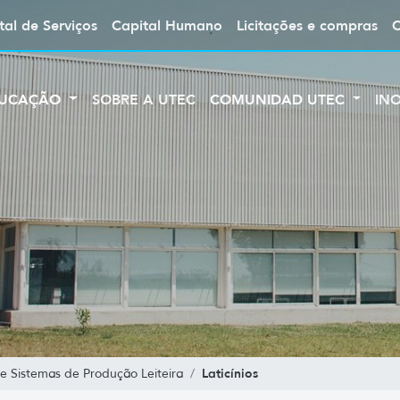
tal de Serviços
Capital Humano
Licitações e compras
UCAÇÃO
SOBRE A UTEC
COMUNIDAD UTEC
IN
Laticínios
 Sistemas de Produção Leiteira