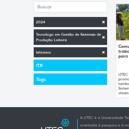
2024
Tecnólogo em Gestão de Sistemas de
Produção Leiteira
Comun
traba
laticínios
para 
ITR
UTEC 
Tags
promo
tambo
Siste
claves
A UTEC é a Universidade Tec
orientada à pesquisa e à i