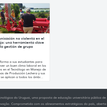
icación no violenta en el
jo: una herramienta clave
la gestión de grupo
forma a sus estudiantes para
ver un buen clima laboral en los
s en el Tecnólogo en Manejo de
mas de Producción Lechera y sus
 se aplican a todos los ámbi...
nológica do Uruguai, uma proposta de educação universitária pública de p
novação. Comprometida com os alineamentos estratégicos do país, aberta