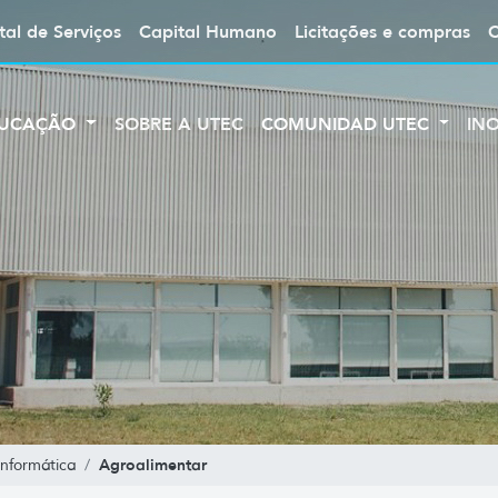
tal de Serviços
Capital Humano
Licitações e compras
UCAÇÃO
SOBRE A UTEC
COMUNIDAD UTEC
IN
Agroalimentar
nformática