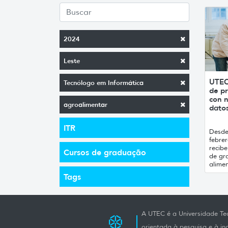
2024
Leste
UTEC
Tecnólogo em Informática
de pr
con n
agroalimentar
datos
ITR
Desde 
febrer
recibe
Cursos de graduação
de gr
alimen
Tags
A UTEC é a Universidade Tec
orientada à pesquisa e à i