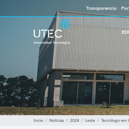
Transparencia
Por
ED
Inicio
Notícias
2024
Leste
Tecnólogo em I