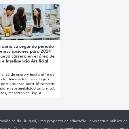
 abrió su segundo período
einscripciones para 2024
ueva carrera en el área de
 e Inteligencia Artificial
el 22 de enero y hasta el 16 de
o la Universidad Tecnológica
 postulaciones para 16 carreras
ado en sostenibilidad ambiental,
tos, mecatrónica, logíst...
nológica do Uruguai, uma proposta de educação universitária pública de p
novação. Comprometida com os alineamentos estratégicos do país, aberta