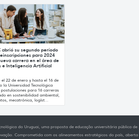
 abrió su segundo período
einscripciones para 2024
ueva carrera en el área de
 e Inteligencia Artificial
el 22 de enero y hasta el 16 de
o la Universidad Tecnológica
 postulaciones para 16 carreras
ado en sostenibilidad ambiental,
tos, mecatrónica, logíst...
nológica do Uruguai, uma proposta de educação universitária pública de p
novação. Comprometida com os alineamentos estratégicos do país, aberta