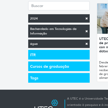
2024
Bacharelado em Tecnologias da
Informação
UTEC
de pr
água
con n
datos
ITR
Desde 
Cursos de graduação
febrer
recibe
de gr
Tags
alimen
A UTEC é a Universidade Tec
orientada à pesquisa e à i