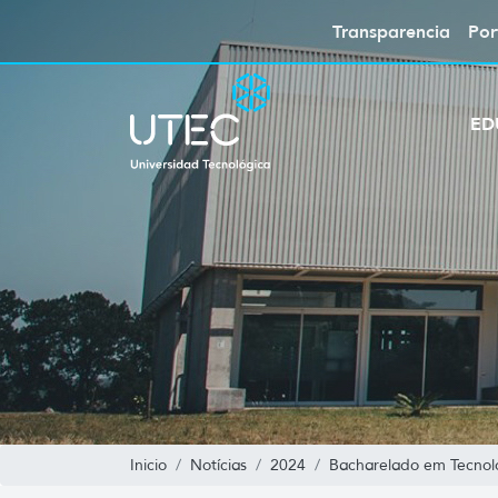
Transparencia
Por
ED
Inicio
Notícias
2024
Bacharelado em Tecnol