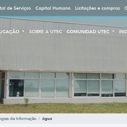
tal de Serviços
Capital Humano
Licitações e compras
UCAÇÃO
SOBRE A UTEC
COMUNIDAD UTEC
IN
água
ogias da Informação