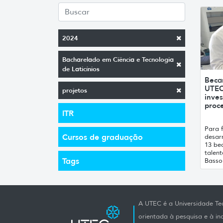
2024
Bacharelado em Ciência e Tecnologia
de Laticínios
Beca
UTEC
projetos
inves
proce
ITR
Para f
Cursos de graduação
desarr
13 bec
talen
Tags
Basso 
A UTEC é a Universidade Tec
orientada à pesquisa e à i