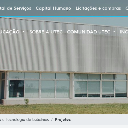
tal de Serviços
Capital Humano
Licitações e compras
UCAÇÃO
SOBRE A UTEC
COMUNIDAD UTEC
IN
Projetos
e Tecnologia de Laticínios