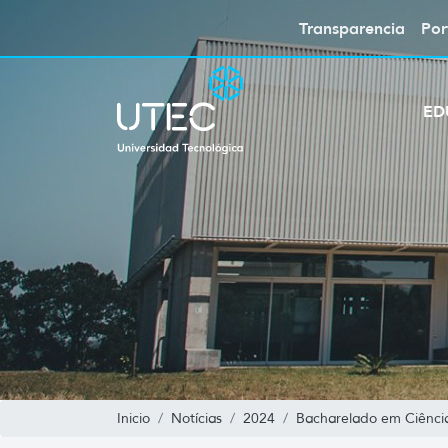
Transparencia
Por
ED
Inicio
Notícias
2024
Bacharelado em Ciência 