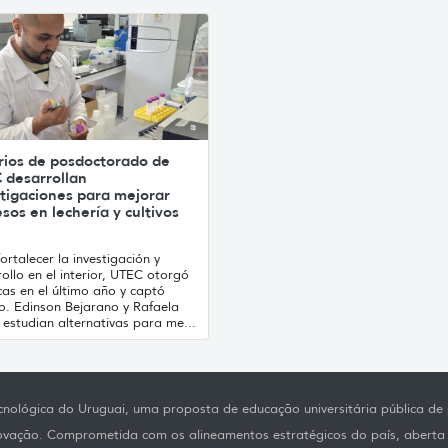
rios de posdoctorado de
 desarrollan
tigaciones para mejorar
sos en lechería y cultivos
ortalecer la investigación y
ollo en el interior, UTEC otorgó
as en el último año y captó
to. Edinson Bejarano y Rafaela
estudian alternativas para me...
nológica do Uruguai, uma proposta de educação universitária pública de p
novação. Comprometida com os alineamentos estratégicos do país, aberta