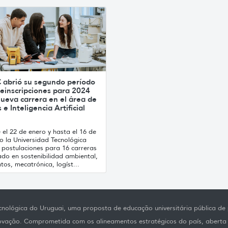
 abrió su segundo período
einscripciones para 2024
ueva carrera en el área de
 e Inteligencia Artificial
el 22 de enero y hasta el 16 de
o la Universidad Tecnológica
 postulaciones para 16 carreras
ado en sostenibilidad ambiental,
tos, mecatrónica, logíst...
nológica do Uruguai, uma proposta de educação universitária pública de p
novação. Comprometida com os alineamentos estratégicos do país, aberta