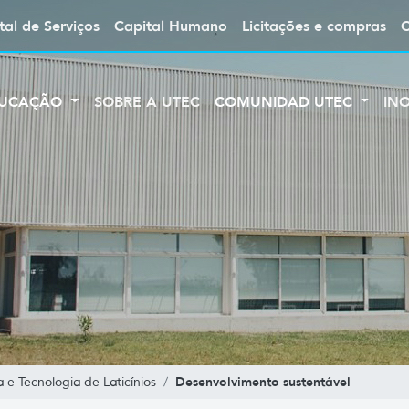
tal de Serviços
Capital Humano
Licitações e compras
UCAÇÃO
SOBRE A UTEC
COMUNIDAD UTEC
IN
Desenvolvimento sustentável
e Tecnologia de Laticínios