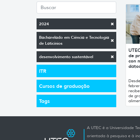
2024
Bacharelado em Ciência e Tecnologia
de Laticínios
UTEC
de pr
desenvolvimento sustentável
con n
datos
ITR
Desde 
Cursos de graduação
febrer
recibe
de gr
Tags
alimen
A UTEC é a Universidade Tec
orientada à pesquisa e à i