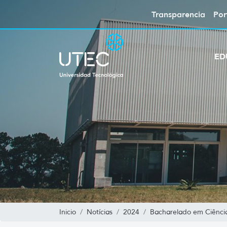
Transparencia
Por
ED
Inicio
Notícias
2024
Bacharelado em Ciência 