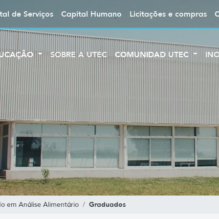
tal de Serviços
Capital Humano
Licitações e compras
UCAÇÃO
SOBRE A UTEC
COMUNIDAD UTEC
IN
Graduados
o em Análise Alimentário