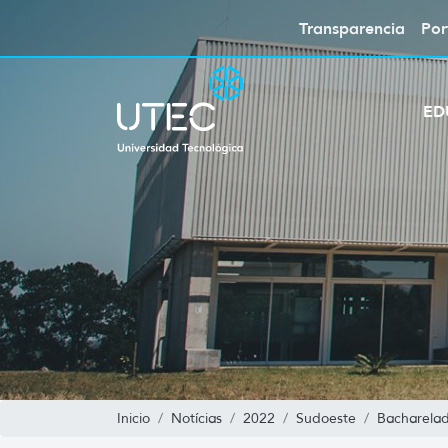
Transparencia
Por
ED
Inicio
Notícias
2022
Sudoeste
Bacharelad