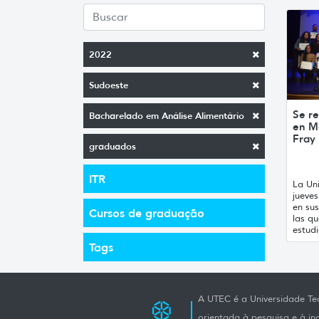
2022
Sudoeste
Se re
Bacharelado em Análise Alimentário
en M
Fray
graduados
ITR
La Uni
jueve
en sus
Cursos de graduação
las qu
estudi
Tags
A UTEC é a Universidade Tec
orientada à pesquisa e à i