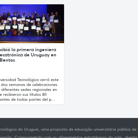
cibió la primera ingeniera
ecatrónica de Uruguay en
 Bentos
versidad Tecnológica cerró este
s dos semanas de celebraciones
 diferentes sedes regionales en
e recibieron sus títulos 80
antes de todas partes del p...
nológica do Uruguai, uma proposta de educação universitária pública de p
novação. Comprometida com os alineamentos estratégicos do país, aberta