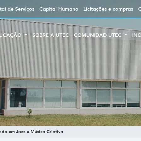
tal de Serviços
Capital Humano
Licitações e compras
UCAÇÃO
SOBRE A UTEC
COMUNIDAD UTEC
IN
ado em Jazz e Música Criativa