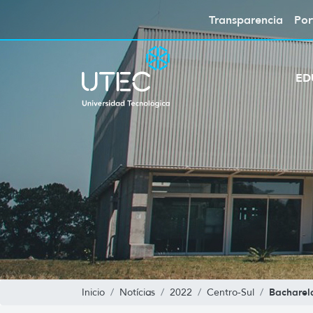
Transparencia
Por
ED
Bacharel
Inicio
Notícias
2022
Centro-Sul