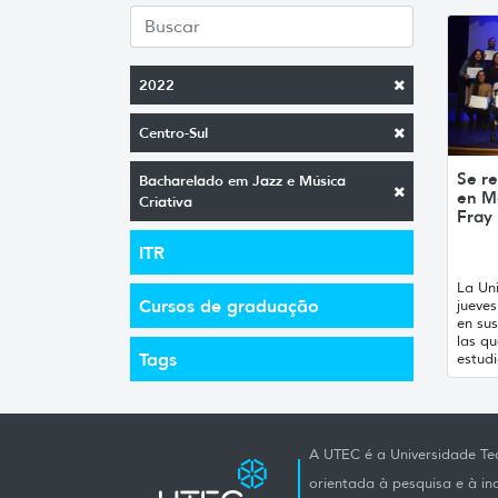
2022
Centro-Sul
Se re
Bacharelado em Jazz e Música
en M
Criativa
Fray
ITR
La Uni
Cursos de graduação
jueve
en sus
las qu
Tags
estudi
A UTEC é a Universidade Tec
orientada à pesquisa e à i