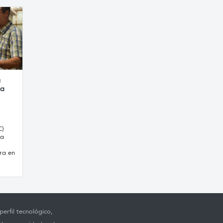
ú
la
C)
la
ura en
erfil tecnológico,