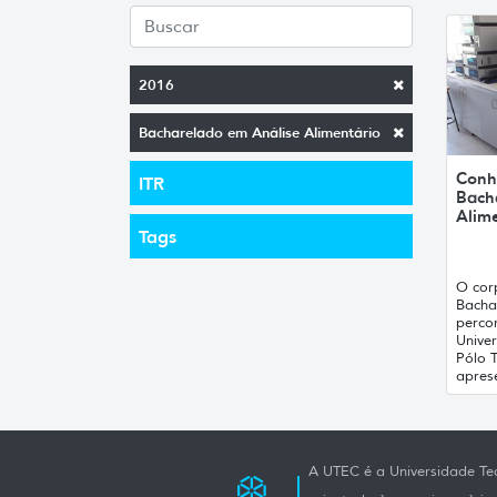
2016
Bacharelado em Análise Alimentário
Conh
ITR
Bach
Alim
Tags
O cor
Bacha
perco
Unive
Pólo 
aprese
A UTEC é a Universidade Tec