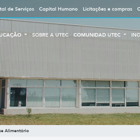
tal de Serviços
Capital Humano
Licitações e compras
UCAÇÃO
SOBRE A UTEC
COMUNIDAD UTEC
IN
e Alimentário