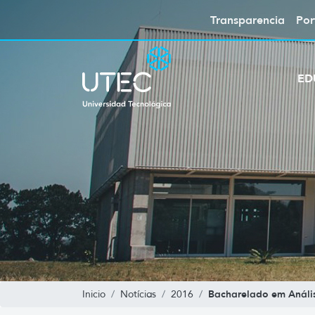
Transparencia
Por
ED
Bacharelado em Anális
Inicio
Notícias
2016