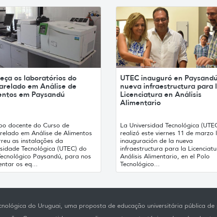
eça os laboratórios do
UTEC inauguró en Paysand
arelado em Análise de
nueva infraestructura para 
entos em Paysandú
Licenciatura en Análisis
Alimentario
po docente do Curso de
La Universidad Tecnológica (UTE
relado em Análise de Alimentos
realizó este viernes 11 de marzo 
rreu as instalações da
inauguración de la nueva
rsidade Tecnológica (UTEC) do
infraestructura para la Licenciat
Tecnológico Paysandú, para nos
Análisis Alimentario, en el Polo
ntar os eq...
Tecnológico...
nológica do Uruguai, uma proposta de educação universitária pública de p