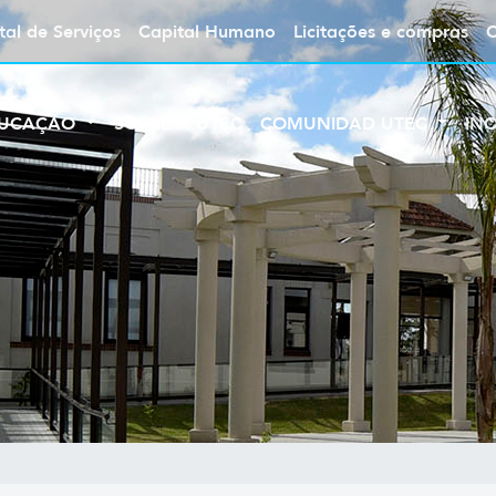
tal de Serviços
Capital Humano
Licitações e compras
UCAÇÃO
SOBRE A UTEC
COMUNIDAD UTEC
IN