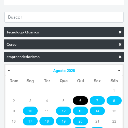
Tecnólogo Químico
Curso
empreendedorismo
Agosto
2026
Dom
Seg
Ter
Qua
Qui
Sex
Sáb
1
2
3
4
5
6
7
8
9
10
11
12
13
14
15
16
17
18
19
20
21
22