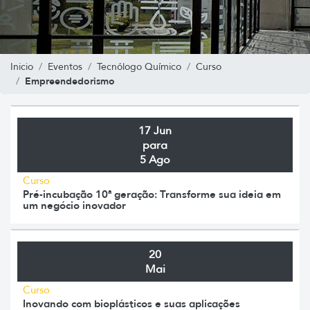
Inicio
Eventos
Tecnólogo Químico
Curso
Empreendedorismo
17 Jun
para
5 Ago
Curso
Pré-incubação 10ª geração: Transforme sua ideia em
um negócio inovador
20
Mai
Curso
Inovando com bioplásticos e suas aplicações