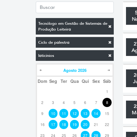
N
Tecnólogo em Gestão de Sistemas de
Produção Leiteira
Ciclo de palestra
2
A
laticínios
Agosto
2026
2
Dom
Seg
Ter
Qua
Qui
Sex
Sáb
J
1
2
3
4
5
6
7
8
2
M
9
10
11
12
13
14
15
16
17
18
19
20
21
22
23
24
25
26
27
28
29