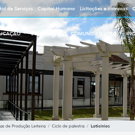
tal de Serviços
Capital Humano
Licitações e compras
UCAÇÃO
SOBRE A UTEC
COMUNIDAD UTEC
IN
Laticínios
s de Produção Leiteira
Ciclo de palestra