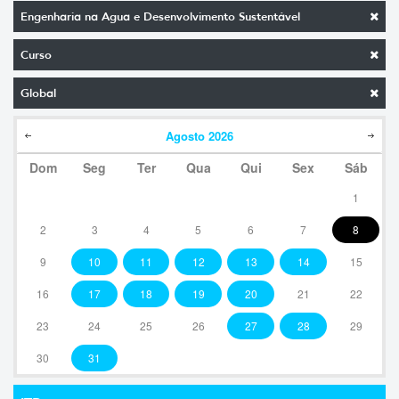
Engenharia na Agua e Desenvolvimento Sustentável
Curso
Global
Agosto
2026
Dom
Seg
Ter
Qua
Qui
Sex
Sáb
1
2
3
4
5
6
7
8
9
10
11
12
13
14
15
16
17
18
19
20
21
22
23
24
25
26
27
28
29
30
31