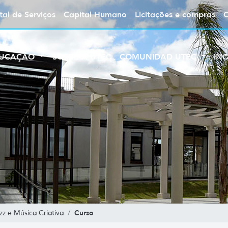
tal de Serviços
Capital Humano
Licitações e compras
UCAÇÃO
SOBRE A UTEC
COMUNIDAD UTEC
IN
Curso
z e Música Criativa