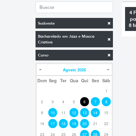
4 
pa
Sudoeste
8 
Bacharelado em Jazz e Música
Criativa
Curso
Agosto
2026
Dom
Seg
Ter
Qua
Qui
Sex
Sáb
1
2
3
4
5
6
7
8
9
10
11
12
13
14
15
16
17
18
19
20
21
22
23
24
25
26
27
28
29