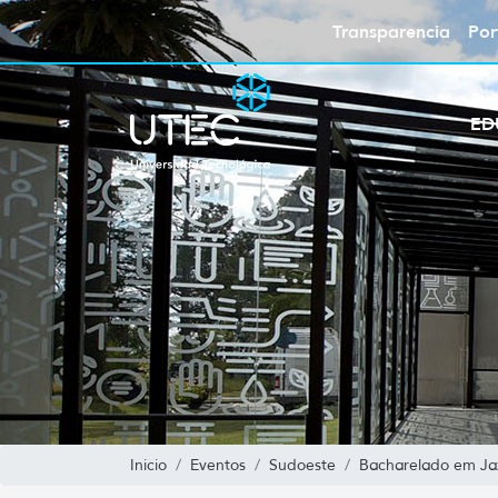
Transparencia
Por
ED
Inicio
Eventos
Sudoeste
Bacharelado em Jaz