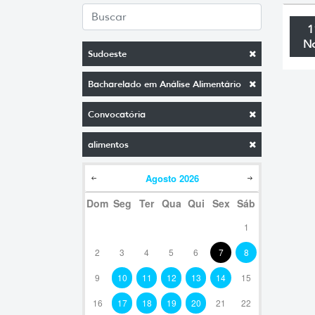
1
N
Sudoeste
Bacharelado em Análise Alimentário
Convocatória
alimentos
Agosto
2026
Dom
Seg
Ter
Qua
Qui
Sex
Sáb
1
2
3
4
5
6
7
8
9
10
11
12
13
14
15
16
17
18
19
20
21
22