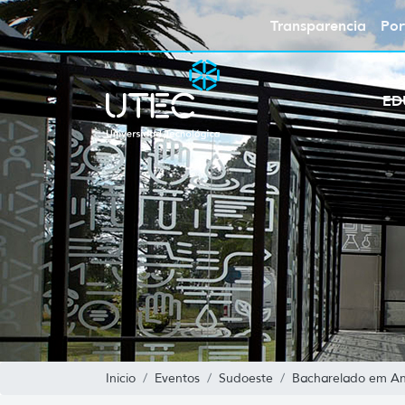
Transparencia
Por
ED
Inicio
Eventos
Sudoeste
Bacharelado em Aná