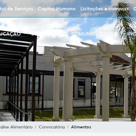
tal de Serviços
Capital Humano
Licitações e compras
UCAÇÃO
SOBRE A UTEC
COMUNIDAD UTEC
IN
Alimentos
lise Alimentário
Convocatória