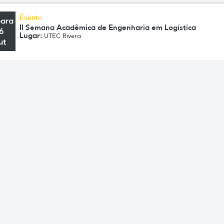
Evento
para
II Semana Acadêmica de Engenharia em Logística
6
Lugar:
UTEC Rivera
ut