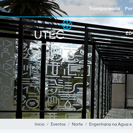
Transparencia
Por
ED
Inicio
Eventos
Norte
Engenharia na Agua e 