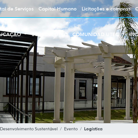
tal de Serviços
Capital Humano
Licitações e compras
UCAÇÃO
SOBRE A UTEC
COMUNIDAD UTEC
IN
Logística
Desenvolvimento Sustentável
Evento