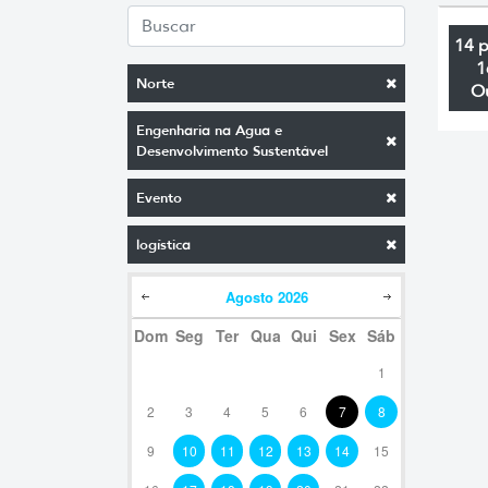
14 
1
Norte
O
Engenharia na Agua e
Desenvolvimento Sustentável
Evento
logística
Agosto
2026
Dom
Seg
Ter
Qua
Qui
Sex
Sáb
1
2
3
4
5
6
7
8
9
10
11
12
13
14
15